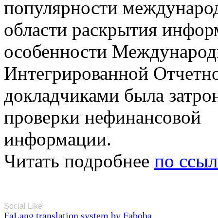
популярности международ
области раскрытия инфор
особенности Международ
Интегрированной Отчетно
докладчиками была затро
проверки нефинансовой
информации.
Читать подробнее
по ссыл
Social Like
FaLang translation system by Faboba